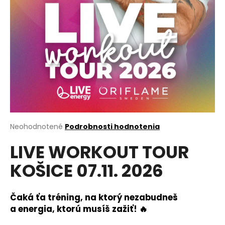
á
j
s
ť
?
HĽADAŤ
Priemerné
Neohodnotené
Podrobnosti hodnotenia
hodnotenie
LIVE WORKOUT TOUR
produktu
je
O
KOŠICE 07.11. 2026
0,0
d
z
p
5
o
hviezdičiek.
Čaká ťa tréning, na ktorý nezabudneš
r
a energia, ktorú musíš zažiť!
🔥
ú