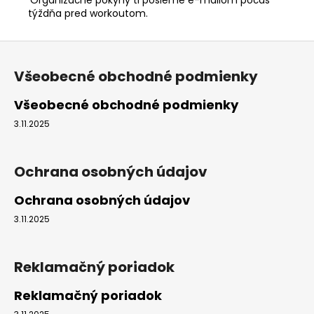
týždňa pred workoutom.
Z
á
Všeobecné obchodné podmienky
p
ä
Všeobecné obchodné podmienky
t
3.11.2025
i
e
Ochrana osobných údajov
Ochrana osobných údajov
3.11.2025
Reklamačný poriadok
Reklamačný poriadok