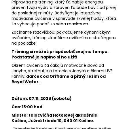
Priprav sa na tréning, ktorý ťa nabije energiou,
preverí tvoju výdrž a zároveň ťa bude baviť od prvej
do poslednej minúty. Bodyfight je intenzívne,
motivačné cvičenie v sprievode skvelej hudby, ktorá
ťa vyhecuje podať zo seba maximum.
Začíname rozcvičkou, pokračujeme dynamickým
cvičením, tréning ukončíme cvičením a strečingom
na podložke.
Tréning si môžeš prispôsobiť svojmu tempu.
Podstatné je naplno si ho užiť!
Okrem cvičenia ťa čakajú motivačné slová od
Janyho, stretnutie a fotenie s Janym a členmi LIVE
Family,
darček od Oriflame a pitný režim od
Royal Water.
Dátum: 07.11. 2026 (sobota)
Čas: 18:00 hod.
Miesto: telocvičňa Hotelovej akadémie
Košice, Južná trieda 10, 040 01 Košice.
Organizačné pokyny ti pošleme e-mailom počas