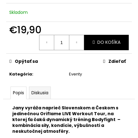
č
a
Skladom
m
e
€19,90
Jednotková
ONLINE
DO KOŠÍKA
cena:
DARČEKOVÁ
POUKÁŽKA
K
ONLINE
Opýtať sa
Zdieľať
TRÉNINGOVÉMU
PROGRAMU
Kategória
:
Eventy
LIVE
ENERGY
€9,90
Popis
Diskusia
Pôvodne:
€10,90
Jany vyráža naprieč Slovenskom a Českom s
jedinečnou Oriflame LIVE Workout Tour, na
ktorej ťa čaká dynamický tréning Bodyfight –
kombinácia sily, kondície, výbušnosti a
neskutočnej atmosféry.