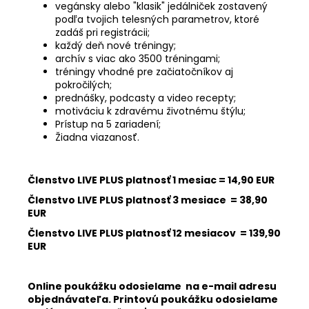
vegánsky alebo "klasik" jedálniček zostavený
podľa tvojich telesných parametrov, ktoré
zadáš pri registrácii;
každý deň nové tréningy;
archív s viac ako 3500 tréningami;
tréningy vhodné pre začiatočníkov aj
pokročilých;
prednášky, podcasty a video recepty;
motiváciu k zdravému životnému štýlu;
Prístup na 5 zariadení;
Žiadna viazanosť.
Členstvo LIVE PLUS platnosť 1 mesiac = 14,90 EUR
Členstvo LIVE PLUS platnosť 3 mesiace = 38,90
EUR
Členstvo LIVE PLUS platnosť 12 mesiacov = 139,90
EUR
Online poukážku odosielame na e-mail adresu
objednávateľa. Printovú poukážku odosielame