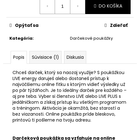
Jednotková
DO KOŠÍKA
cena:
Opýtať sa
Zdieľať
Kategória
:
Darčekové poukážky
Popis
Súvisiace (1)
Diskusia
Chceš darček, ktorý sa naozaj využije? S poukážkou
LIVE energy daruješ alebo dostaneš prístup k
najväčšiemu online fitku s ktorým vidieť výsledky už
po pár týždňoch. Je to ideálny darček pre každého –
aj pre teba. Vyber si členstvo LIVE alebo LIVE PLUS s
jedálničkom a získaj prístup ku všetkým programom
a tréningom. Aktivácia je okamžitá, bez starostí a
bez viazanosti. Online poukážka príde bleskovo,
printovú ti pošleme na tvoju adresu.
Darčeková poukážka sa vzťahuje na online