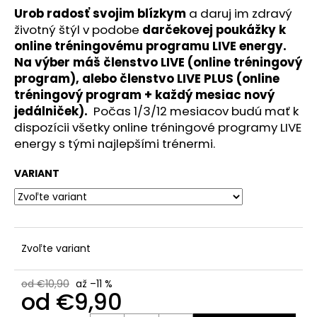
č
Urob radosť svojim blízkym
a
daruj im zdravý
a
životný štýl v podobe
darčekovej poukážky k
m
online tréningovému programu LIVE energy.
e
Na výber máš členstvo LIVE (online tréningový
program), alebo členstvo LIVE PLUS (online
LIVE
tréningový program + každý mesiac nový
PROTEÍN
jedálniček).
Počas 1/3/12 mesiacov budú mať k
VEGÁN
BIO
dispozícii všetky online tréningové programy LIVE
ČOKOLÁDA
energy s tými najlepšími trénermi.
€25,90
VARIANT
Zvoľte variant
od €10,90
až –11 %
od
€9,90