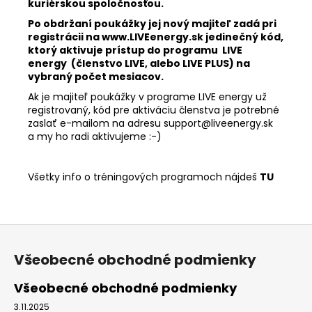
kuriérskou spoločnosťou.
Po obdržaní poukážky jej nový majiteľ zadá pri
registrácii na www.LIVEenergy.sk jedinečný kód,
ktorý aktivuje prístup do programu LIVE
energy (členstvo LIVE, alebo LIVE PLUS) na
vybraný počet mesiacov.
Ak je majiteľ poukážky v programe LIVE energy už
registrovaný, kód pre aktiváciu členstva je potrebné
zaslať e-mailom na adresu
support@liveenergy.sk
a my ho radi aktivujeme :-)
Všetky info o tréningových programoch nájdeš
TU
Z
á
Všeobecné obchodné podmienky
p
ä
Všeobecné obchodné podmienky
t
3.11.2025