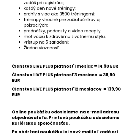
zadáš pri registrácii;
každý deň nové tréningy;
archív s viac ako 3500 tréningami;
tréningy vhodné pre začiatočníkov aj
pokročilých;
prednášky, podcasty a video recepty;
motiváciu k zdravému životnému štýlu;
Prístup na 5 zariadení;
Žiadna viazanosť.
Členstvo LIVE PLUS platnosť 1 mesiac = 14,90 EUR
Členstvo LIVE PLUS platnosť 3 mesiace = 38,90
EUR
Členstvo LIVE PLUS platnosť 12 mesiacov = 139,90
EUR
Online poukážku odosielame na e-mail adresu
objednávateľa. Printovú poukážku odosielame
kuriérskou spoločnosťou.
Po obdržaní poukážky jej nový majiteľ zadá pri