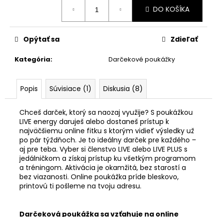
Jednotková
DO KOŠÍKA
cena:
Opýtať sa
Zdieľať
Kategória
:
Darčekové poukážky
Popis
Súvisiace (1)
Diskusia (8)
Chceš darček, ktorý sa naozaj využije? S poukážkou
LIVE energy daruješ alebo dostaneš prístup k
najväčšiemu online fitku s ktorým vidieť výsledky už
po pár týždňoch. Je to ideálny darček pre každého –
aj pre teba. Vyber si členstvo LIVE alebo LIVE PLUS s
jedálničkom a získaj prístup ku všetkým programom
a tréningom. Aktivácia je okamžitá, bez starostí a
bez viazanosti. Online poukážka príde bleskovo,
printovú ti pošleme na tvoju adresu.
Darčeková poukážka sa vzťahuje na online