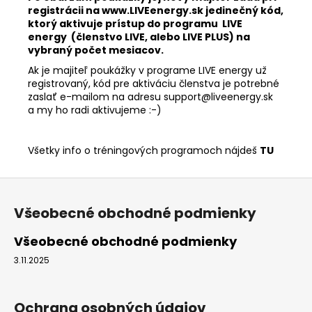
registrácii na www.LIVEenergy.sk jedinečný kód,
ktorý aktivuje prístup do programu LIVE
energy (členstvo LIVE, alebo LIVE PLUS) na
vybraný počet mesiacov.
Ak je majiteľ poukážky v programe LIVE energy už
registrovaný, kód pre aktiváciu členstva je potrebné
zaslať e-mailom na adresu
support@liveenergy.sk
a my ho radi aktivujeme :-)
Všetky info o tréningových programoch nájdeš
TU
Z
á
Všeobecné obchodné podmienky
p
ä
Všeobecné obchodné podmienky
t
3.11.2025
i
e
Ochrana osobných údajov