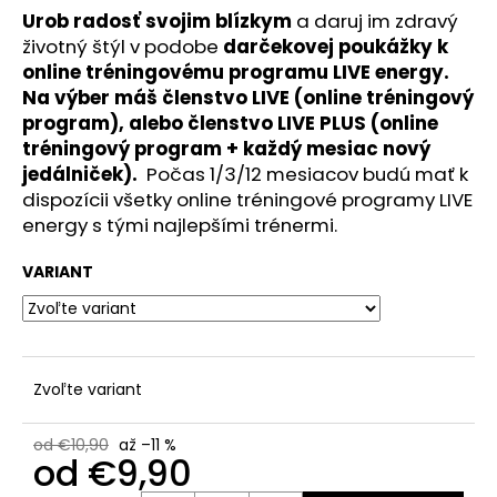
č
Urob radosť svojim blízkym
a
daruj im zdravý
a
životný štýl v podobe
darčekovej poukážky k
m
online tréningovému programu LIVE energy.
e
Na výber máš členstvo LIVE (online tréningový
program), alebo členstvo LIVE PLUS (online
PRAKTICKÁ
tréningový program + každý mesiac nový
ŠNÚRKA
jedálniček).
Počas 1/3/12 mesiacov budú mať k
LIVE
ENERGY
dispozícii všetky online tréningové programy LIVE
energy s tými najlepšími trénermi.
€4,90
VARIANT
Zvoľte variant
od €10,90
až –11 %
od
€9,90