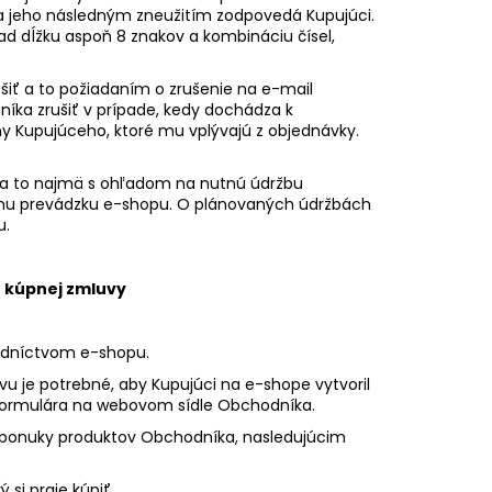
 a jeho následným zneužitím zodpovedá Kupujúci.
ad dĺžku aspoň 8 znakov a kombináciu čísel,
šiť a to požiadaním o zrušenie na e-mail
ka zrušiť v prípade, kedy dochádza k
 Kupujúceho, ktoré mu vplývajú z objednávky.
, a to najmä s ohľadom na nutnú údržbu
dnu prevádzku e-shopu. O plánovaných údržbách
u.
e kúpnej zmluvy
redníctvom e-shopu.
u je potrebné, aby Kupujúci na e-shope vytvoril
formulára na webovom sídle Obchodníka.
de ponuky produktov Obchodníka, nasledujúcim
 si praje kúpiť.