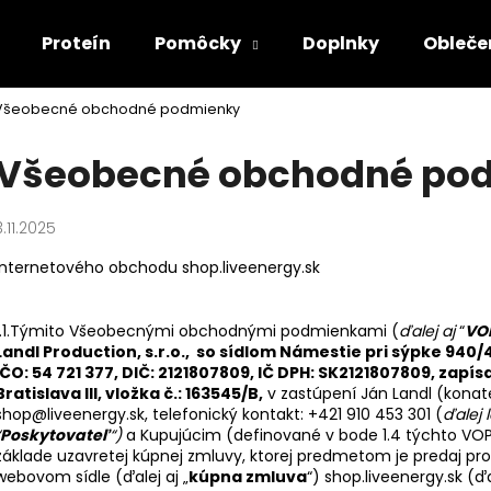
Proteín
Pomôcky
Doplnky
Obleče
Všeobecné obchodné podmienky
Čo potrebujete nájsť?
Všeobecné obchodné po
HĽADAŤ
3.11.2025
Internetového obchodu
shop.liveenergy.sk
Odporúčame
1.1.Týmito Všeobecnými obchodnými podmienkami (
ďalej aj
“
VO
Landl Production,
s.r.o., so sídlom Námestie pri sýpke 940/4
IČO: 54 721 377, DIČ: 2121807809, IČ DPH: SK2121807809, za
Bratislava III, vložka č.: 163545/B,
v zastúpení Ján Landl (konate
shop@liveenergy.sk
, telefonický kontakt: +421 910 453 301 (
ďalej l
Poskytovateľ
“)
a Kupujúcim (definované v bode 1.4 týchto VOP
základe uzavretej kúpnej zmluvy, ktorej predmetom je predaj 
webovom sídle (ďalej aj „
kúpna zmluva
“)
shop.liveenergy.sk
(ďal