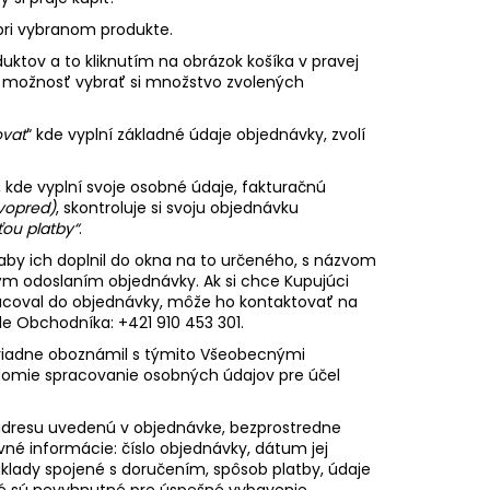
pri vybranom produkte.
ktov a to kliknutím na obrázok košíka v pravej
ci možnosť vybrať si množstvo zvolených
ovať
“ kde vyplní základné údaje objednávky, zvolí
, kde vyplní svoje osobné údaje, fakturačnú
 vopred)
, skontroluje si svoju objednávku
ťou platby“
.
 aby ich doplnil do okna na to určeného, s názvom
m odoslaním objednávky. Ak si chce Kupujúci
racoval do objednávky, môže ho kontaktovať na
le Obchodníka: +421 910 453 301.
i riadne oboznámil s týmito Všeobecnými
domie spracovanie osobných údajov pre účel
adresu uvedenú v objednávke, bezprostredne
né informácie: číslo objednávky, dátum jej
áklady spojené s doručením, spôsob platby, údaje
ré sú nevyhnutné pre úspešné vybavenie