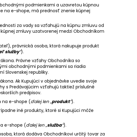
BE OVERSIZED
i obchodnými podmienkami a uzavretou kúpnou
e na e-shope, má prednosť znenie kúpnej
dnosti za vady sa vzťahujú na kúpnu zmluvu od
sť kúpnej zmluvy uzatvorenej medzi Obchodníkom
kateľ), právnická osoba, ktorá nakupuje produkt
ľ služby
“
).
zo zákona. Právne vzťahy Obchodníka so
cnými obchodnými podmienkami sa riadia
 Slovenskej republiky.
 zákona. Ak Kupujúci v objednávke uvedie svoje
ahy s Predávajúcim vzťahujú taktiež príslušné
skorších predpisov.
m na e-shope (
ďalej len „
produkt
“
).
rípadne iné produkty, ktoré si Kupujúci môže
na e-shope (
ďalej len „
služba
“
).
osoba, ktorá dodáva Obchodníkovi určitý tovar za