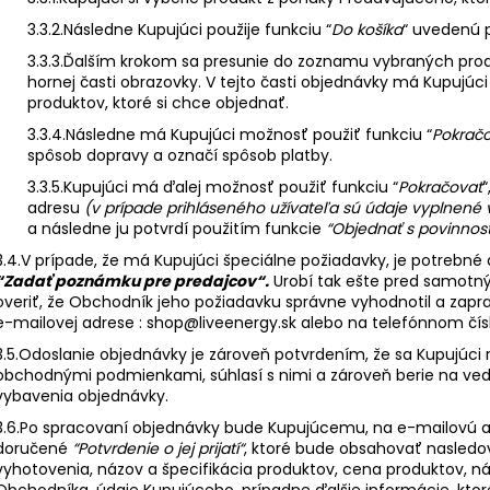
3.3.2.Následne Kupujúci použije funkciu “
Do košíka
“ uvedenú 
3.3.3.Ďalším krokom sa presunie do zoznamu vybraných produ
hornej časti obrazovky. V tejto časti objednávky má Kupujú
produktov, ktoré si chce objednať.
3.3.4.Následne má Kupujúci možnosť použiť funkciu “
Pokrač
spôsob dopravy a označí spôsob platby.
3.3.5.Kupujúci má ďalej možnosť použiť funkciu “
Pokračovať
“
adresu
(v prípade prihláseného užívateľa sú údaje vyplnené
a následne ju potvrdí použitím funkcie
“Objednať s povinnos
3.4.V prípade, že má Kupujúci špeciálne požiadavky, je potrebné
“Zadať poznámku pre predajcov“.
Urobí tak ešte pred samotný
overiť, že Obchodník jeho požiadavku správne vyhodnotil a zap
e-mailovej adrese : shop@liveenergy.sk alebo na telefónnom čís
3.5.Odoslanie objednávky je zároveň potvrdením, že sa Kupujúc
obchodnými podmienkami, súhlasí s nimi a zároveň berie na ve
vybavenia objednávky.
3.6.Po spracovaní objednávky bude Kupujúcemu, na e-mailovú 
doručené
“Potvrdenie o jej prijatí“
, ktoré bude obsahovať nasledov
vyhotovenia, názov a špecifikácia produktov, cena produktov, n
Obchodníka, údaje Kupujúceho, prípadne ďalšie informácie, kto