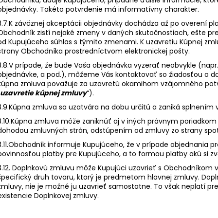
objednávky. Takéto potvrdenie má informatívny charakter.
3.7.K záväznej akceptácii objednávky dochádza až po overení pl
Obchodník zistí nejaké zmeny v daných skutočnostiach, ešte pr
od Kupujúceho súhlas s týmito zmenami. K uzavretiu Kúpnej zm
strany Obchodníka prostredníctvom elektronickej pošty.
3.8.V prípade, že bude Vaša objednávka vyzerať neobvykle (napr
objednávke, a pod.), môžeme Vás kontaktovať so žiadosťou o d
kúpna zmluva považuje za uzavretú okamihom vzájomného potvr
uzavretie kúpnej zmluvy
“).
3.9.Kúpna zmluva sa uzatvára na dobu určitú a zaniká splnením
3.10.Kúpna zmluva môže zaniknúť aj v iných právnym poriadko
dohodou zmluvných strán, odstúpením od zmluvy zo strany spot
3.11.Obchodník informuje Kupujúceho, že v prípade objednania p
povinnosťou platby pre Kupujúceho, a to formou platby akú si zvol
3.12. Doplnkovú zmluvu môže Kupujúci uzavrieť s Obchodníkom 
špecifický druh tovaru, ktorý je predmetom hlavnej zmluvy. Dopl
zmluvy, nie je možné ju uzavrieť samostatne. To však neplatí pre
existencie Doplnkovej zmluvy.