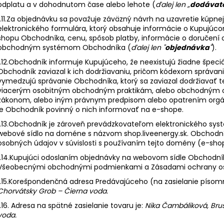
odplatu a v dohodnutom čase alebo lehote (
ďalej len „
dodávat
1.11.Za objednávku sa považuje záväzný návrh na uzavretie kúpn
elektronického formulára, ktorý obsahuje informácie o Kupujú
shopu Obchodníka, cenu, spôsob platby, informácie o doručení 
obchodným systémom Obchodníka (
ďalej len "
objednávka
"
).
1.12.Obchodník informuje Kupujúceho, že neexistujú žiadne špeci
Obchodník zaviazal k ich dodržiavaniu, pričom kódexom správania
vymedzujú správanie Obchodníka, ktorý sa zaviazal dodržiavať t
viacerým osobitným obchodným praktikám, alebo obchodným odv
zákonom, alebo iným právnym predpisom alebo opatrením orgán
je Obchodník povinný o nich informovať na e-shope.
1.13.Obchodník je zároveň prevádzkovateľom elektronického sys
webové sídlo na doméne s názvom
shop.liveenergy.sk
. Obchodn
osobných údajov v súvislosti s používaním tejto domény (e-sho
1.14.Kupujúci odoslaním objednávky na webovom sídle Obchodník
Všeobecnými obchodnými podmienkami a Zásadami ochrany os
1.15.Korešpondenčná adresa Predávajúceho (na zasielanie písomn
Chorvátsky Grob – Čierna voda.
1.16. Adresa na spätné zasielanie tovaru je:
Nika Čambáliková, Bru
voda.