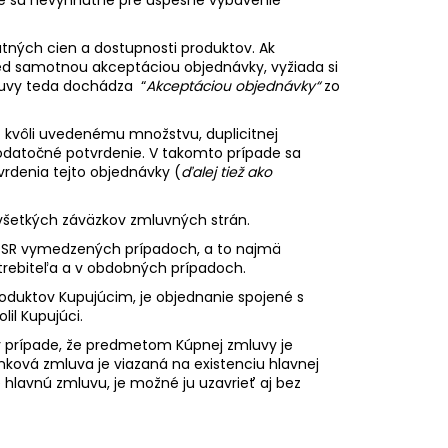
atných cien a dostupnosti produktov. Ak
ed samotnou akceptáciou objednávky, vyžiada si
luvy teda dochádza “
Akceptáciou objednávky“
zo
. kvôli uvedenému množstvu, duplicitnej
odatočné potvrdenie. V takomto prípade sa
denia tejto objednávky (
ďalej tiež ako
 všetkých záväzkov zmluvných strán.
m SR vymedzených prípadoch, a to najmä
rebiteľa a v obdobných prípadoch.
roduktov Kupujúcim, je objednanie spojené s
il Kupujúci.
v prípade, že predmetom Kúpnej zmluvy je
nková zmluva je viazaná na existenciu hlavnej
 hlavnú zmluvu, je možné ju uzavrieť aj bez