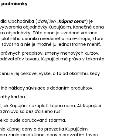
é podmienky
ídla Obchodníka (
ďalej len
„
kúpna cena
“
) je
vytvorenia objednávky Kupujúcim. Konečná cena
ím objednávky. Táto cena je uvedená vrátane
e platného cenníka uvedeného na e-shope, ktoré
e záväzná a nie je možné ju jednostranne meniť.
ny právnych predpisov, zmeny menových kurzov,
dodávateľov tovaru. Kupujúci má právo v takomto
enu v jej celkovej výške, a to od okamihu, kedy
 iné náklady súvisiace s dodaním produktov.
atby kartou.
 ak Kupujúci nezaplatí kúpnu cenu. Ak Kupujúci
a zmluva sa bez ďalšieho ruší.
ielka bude doručovaná zdarma.
ia kúpnej ceny a do prevzatia Kupujúcim.
m zaplatenia kúpnej ceny a prevzatím tovaru.