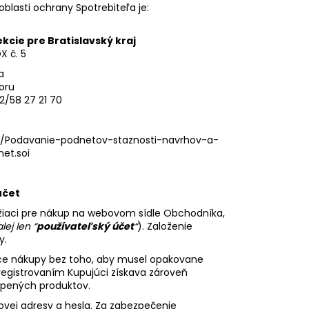
blasti ochrany Spotrebiteľa je:
kcie pre Bratislavský kraj
X č. 5
a
oru
 02/58 27 21 70
sk/Podavanie-podnetov-staznosti-navrhov-a-
et.soi
účet
lúžiaci pre nákup na webovom sídle Obchodníka,
lej len “
používateľský účet
“
). Založenie
y.
úce nákupy bez toho, aby musel opakovane
registrovaním Kupujúci získava zároveň
úpených produktov.
lovej adresy a hesla. Za zabezpečenie