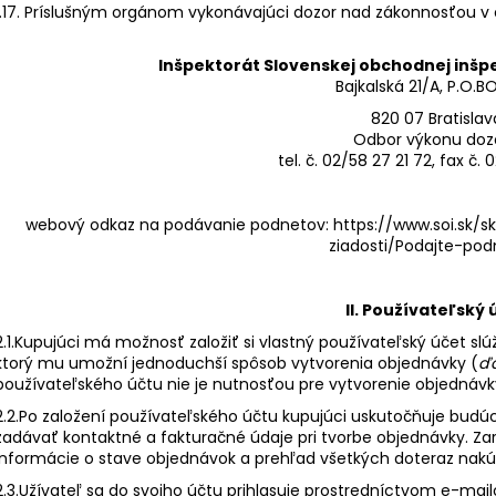
1.17. Príslušným orgánom vykonávajúci dozor nad zákonnosťou v o
Inšpektorát Slovenskej obchodnej inšpe
Bajkalská 21/A, P.O.BO
820 07 Bratislav
Odbor výkonu doz
tel. č. 02/58 27 21 72, fax č.
webový odkaz na podávanie podnetov:
https://www.soi.sk/
ziadosti/Podajte-podn
II. Používateľský 
2.1.Kupujúci má možnosť založiť si vlastný používateľský účet s
ktorý mu umožní jednoduchší spôsob vytvorenia objednávky (
ďa
používateľského účtu nie je nutnosťou pre vytvorenie objednávk
2.2.Po založení používateľského účtu kupujúci uskutočňuje bud
zadávať kontaktné a fakturačné údaje pri tvorbe objednávky. Za
informácie o stave objednávok a prehľad všetkých doteraz nak
2.3.Užívateľ sa do svojho účtu prihlasuje prostredníctvom e-mai