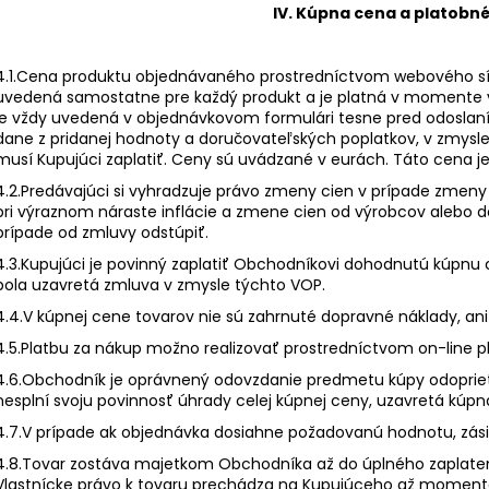
IV. Kúpna cena a platobn
4.1.Cena produktu objednávaného prostredníctvom webového s
uvedená samostatne pre každý produkt a je platná v momente 
je vždy uvedená v objednávkovom formulári tesne pred odoslan
dane z pridanej hodnoty a doručovateľských poplatkov, v zmysl
musí Kupujúci zaplatiť. Ceny sú uvádzané v eurách. Táto cena j
4.2.Predávajúci si vyhradzuje právo zmeny cien v prípade zme
pri výraznom náraste inflácie a zmene cien od výrobcov alebo 
prípade od zmluvy odstúpiť.
4.3.Kupujúci je povinný zaplatiť Obchodníkovi dohodnutú kúpnu c
bola uzavretá zmluva v zmysle týchto VOP.
4.4.V kúpnej cene tovarov nie sú zahrnuté dopravné náklady, ani
4.5.Platbu za nákup možno realizovať prostredníctvom on-line pl
4.6.Obchodník je oprávnený odovzdanie predmetu kúpy odoprieť,
nesplní svoju povinnosť úhrady celej kúpnej ceny, uzavretá kúpn
4.7.V prípade ak objednávka dosiahne požadovanú hodnotu, zás
4.8.Tovar zostáva majetkom Obchodníka až do úplného zaplaten
Vlastnícke právo k tovaru prechádza na Kupujúceho až momento