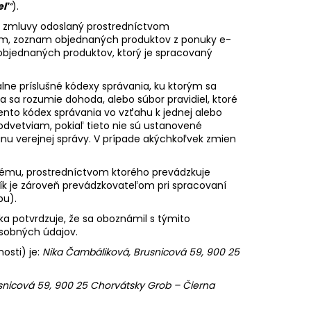
eľ
“
).
ej zmluvy odoslaný prostredníctvom
com, zoznam objednaných produktov z ponuky e-
objednaných produktov, ktorý je spracovaný
álne príslušné kódexy správania, ku ktorým sa
 sa rozumie dohoda, alebo súbor pravidiel, ktoré
ento kódex správania vo vzťahu k jednej alebo
etviam, pokiaľ tieto nie sú ustanovené
u verejnej správy. V prípade akýchkoľvek zmien
tému, prostredníctvom ktorého prevádzkuje
ík je zároveň prevádzkovateľom pri spracovaní
pu).
a potvrdzuje, že sa oboznámil s týmito
obných údajov.
osti) je:
Nika Čambáliková, Brusnicová 59, 900 25
snicová 59, 900 25 Chorvátsky Grob – Čierna