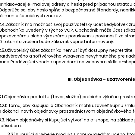
prihlasovacej e-mailovej adresy a hesla pred prípadnou stratou
Odporúča sa, aby heslo spĺňalo bezpečnostné štandardy, napríkl
písmen a špeciálnych znakov.
2.4.Zákazník má možnosť svoj používateľský účet kedykoľvek zru
Obchodníka uvedený v týchto VOP. Obchodník môže účet zákazní
opakovanému alebo výraznému porušovaniu povinností zo strany
O takomto zrušení bude zákazník vopred informovaný.
2.5.Užívateľský účet zákazníka nemusí byť dostupný nepretržite
hardvérového a softvérového vybavenia nevyhnutného pre ria
bude Predávajúci vhodne upovedomí na webovom sídle e-shop
III. Objednávka – uzatvoreni
3.1.Objednávka produktu (tovar, služba) prebieha výlučne prost
3.2.K tomu, aby Kupujúci a Obchodník mohli uzavrieť kúpnu zmluv
a dokončil návrh objednávky prostredníctvom objednávkového 
3.3. Návrh objednávky si Kupujúci vytvorí na e-shope, na zákla
spôsobom.
3.3.1.Kupujúci si vyberie produkt z ponuky Predávajúceho, ktorý