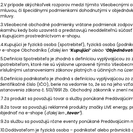
PATRÍM SEM MIKINA OVERSIZED
VOĽBA JE NA TE
1.2.V prípade akýchkoľvek rozporov medzi týmito Všeobecným
€59,90
€29,90
zmluvou, či špeciálnymi podmienkami dohodnutými v objednávk
zmluvy.
1.3.Všeobecné obchodné podmienky vrátane podmienok zodpove
okamihu kedy bola uzavretá a predstavujú neoddeliteľnú súča
a Kupujúcim prostredníctvom e-shopu.
1.4.Kupujúci je fyzická osoba (spotrebiteľ), fyzická osoba (podni
v e-shope Obchodníka (
ďalej len “
Kupujúci
“ alebo “
Objednávate
1.5.Definícia Spotrebiteľa je zhodná s definíciou vyplývajúcou 
Spotrebiteľom, ktoré nie sú výslovne upravené týmito Všeobe
príslušnými ustanoveniami zákonov platných a účinných na území
1.6.Definícia podnikateľa je zhodná s definíciou vyplývajúcou zo
identifikačné číslo (IČO), berie na vedomie to, že sa na jeho vzť
ustanovenia zákona č. 513/1991 Zb. Obchodný zákonník v znení ne
1.7.Za produkt sa považujú tovar a služby ponúkané Predávajúci
1.8.Za tovar sa považujú reklamné produkty značky LIVE energy, p
objednať na e-shope (
ďalej len „
tovar
“
).
1.9.Za službu sa považujú rôzne eventy ponúkané Predávajúcim 
1.10.Dodávateľom je fyzická osoba – podnikateľ alebo právnická 