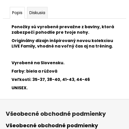
Popis
Diskusia
Ponožky sú vyrobené prevažne z bavlny, ktorá
zabezpečí pohodlie pre tvoje nohy.
Originálny dizajn inšpirovaný novou kolekciou
LIVE Family, vhodné na voľný čas aj na tréning.
Vyrobené na Slovensku.
Farby: biela a rúžová
Veľkosti: 35-37, 38-40, 41-43, 44-46
UNISEX.
Z
á
Všeobecné obchodné podmienky
p
ä
Všeobecné obchodné podmienky