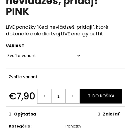
nevládzeš, pridaj!"
č
z
a
PINK
5
m
hviezdičiek.
e
LIVE ponožky "Keď nevládzeš, pridaj!", ktoré
dokonalé doladia tvoj LIVE energy outfit
PATRÍM
SEM
VARIANT
MIKINA
OVERSIZED
€59,90
Zvoľte variant
€7,90
DO KOŠÍKA
Jednotková
cena:
Opýtať sa
Zdieľať
Kategória
:
Ponožky