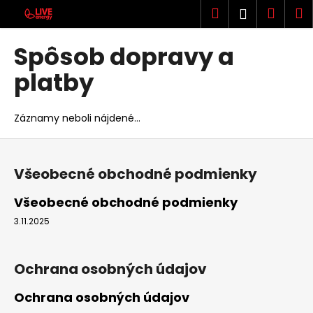
K
Prejsť
Hľadať
Náku
M
Prihlásen
na
o
obsah
Späť
Späť
košík
š
Spôsob dopravy a
í
Č
platby
k
o
p
Záznamy neboli nájdené...
o
Z
t
á
r
Všeobecné obchodné podmienky
p
e
ä
b
Všeobecné obchodné podmienky
t
u
3.11.2025
i
j
e
e
Ochrana osobných údajov
t
e
Ochrana osobných údajov
n