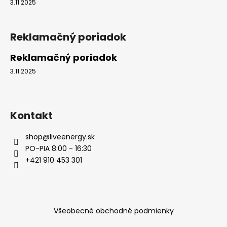
3.11.2025
á
j
Reklamačný poriadok
s
ť
Reklamačný poriadok
?
3.11.2025
Kontakt
HĽADAŤ
shop
@
liveenergy.sk
PO-PIA 8:00 - 16:30
O
+421 910 453 301
d
p
o
r
Všeobecné obchodné podmienky
ú