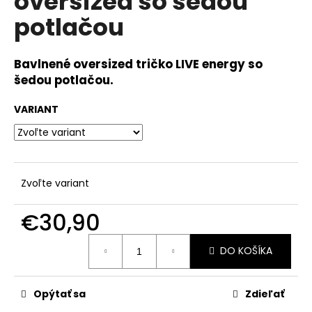
oversized so šedou
č
z
a
potlačou
5
m
hviezdičiek.
e
Bavlnené oversized tričko LIVE energy so
šedou potlačou.
PATRÍM
SEM
VARIANT
MIKINA
OVERSIZED
€59,90
Zvoľte variant
€30,90
Jednotková
DO KOŠÍKA
cena:
Opýtať sa
Zdieľať