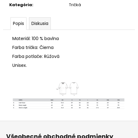
Kategória
:
Tričká
Popis
Diskusia
Materiál: 100 % bavlna
Farba trička: Čierna
Farba potlače: Rúžová
Unisex.
Z
á
Všeobecné obchodné podmienky