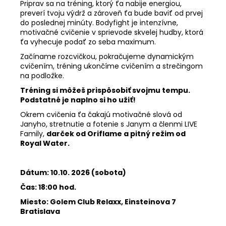
Priprav sa na tréning, ktorý ťa nabije energiou,
preverí tvoju výdrž a zároveň ťa bude baviť od prvej
do poslednej minúty. Bodyfight je intenzívne,
motivačné cvičenie v sprievode skvelej hudby, ktorá
ťa vyhecuje podať zo seba maximum.
Začíname rozcvičkou, pokračujeme dynamickým
cvičením, tréning ukončíme cvičením a strečingom
na podložke.
Tréning si môžeš prispôsobiť svojmu tempu.
Podstatné je naplno si ho užiť!
Okrem cvičenia ťa čakajú motivačné slová od
Janyho, stretnutie a fotenie s Janym a členmi LIVE
Family,
darček od Oriflame a pitný režim od
Royal Water.
Dátum: 10.10. 2026 (sobota)
Čas: 18:00 hod.
Miesto: Golem Club Relaxx, Einsteinova 7
Bratislava