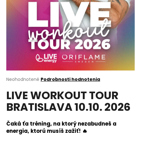
á
j
s
ť
?
HĽADAŤ
Priemerné
Neohodnotené
Podrobnosti hodnotenia
hodnotenie
LIVE WORKOUT TOUR
produktu
je
O
BRATISLAVA 10.10. 2026
0,0
d
z
p
5
o
hviezdičiek.
Čaká ťa tréning, na ktorý nezabudneš a
r
energia, ktorú musíš zažiť!
🔥
ú