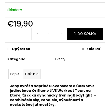
č
a
Skladom
m
e
€19,90
Jednotková
VOĽBA
DO KOŠÍKA
cena:
JE
NA
TEBE
OVERSIZED
Opýtať sa
Zdieľať
€29,90
Kategória
:
Eventy
Popis
Diskusia
J
any vyráža naprieč Slovenskom a Českom s
jedinečnou Oriflame LIVE Workout Tour, na
ktorej ťa čaká dynamický tréning Bodyfight –
kombinácia sily, kondície, výbušnosti a
neskutočnej atmosféry.