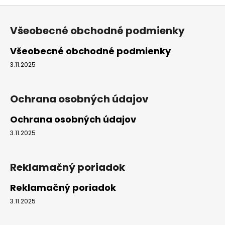
Z
á
Všeobecné obchodné podmienky
p
ä
Všeobecné obchodné podmienky
t
3.11.2025
i
e
Ochrana osobných údajov
Ochrana osobných údajov
3.11.2025
Reklamačný poriadok
Reklamačný poriadok
3.11.2025